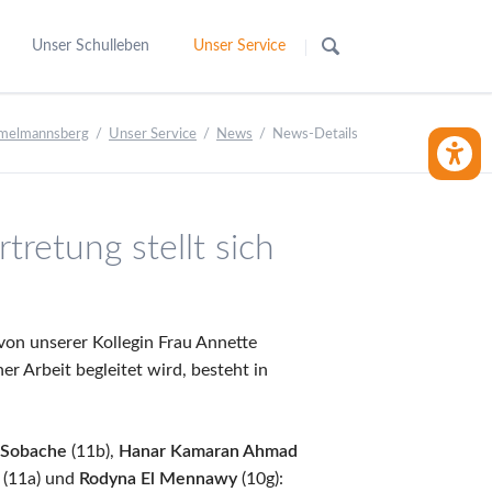
Navigation
überspringen
Unser Schulleben
Unser Service
7
Kultur- und Schulförderverein
Abmeldung Unterricht / Umgang mit Infekte
mmelmannsberg
Unser Service
News
News-Details
10
Unser Moccafé
Vertretungsplan
BARRIE
-13
Der Schulzoo
Speiseplan
sklassen
Unsere Schulbibliothek
News
retung stellt sich
Kanu und Kajak
Kontakt
Internationale Projekte
Suche
g
Theater
Sitemap
von unserer Kollegin Frau Annette
Barrierefreiheitserklärung
r Arbeit begleitet wird, besteht in
Impressum
Datenschutz
 Sobache
(11b),
Hanar Kamaran Ahmad
ng
h
(11a) und
Rodyna El Mennawy
(10g):