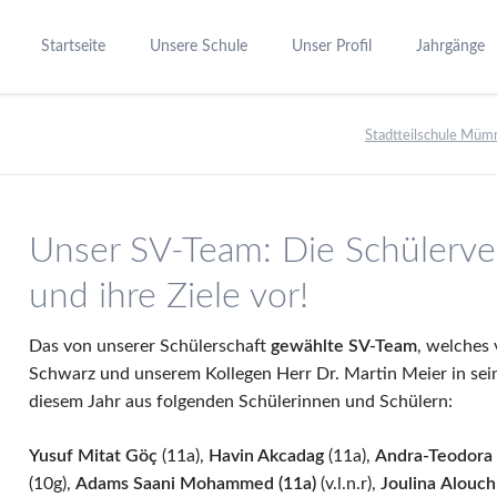
Startseite
Unsere Schule
Unser Profil
Jahrgänge
Schulstruktur
Unser Leitbild
Jahrgang 5-
Stadtteilschule Mü
Schulleitung
Das Schulprogramm
Jahrgang 8-
Verwaltung, Schulbüro und Information
Stundentafel
Jahrgang 11
Beratungsdienst
Ziel- & Leistungsvereinbarung
Vorbereitung
Unser SV-Team: Die Schülervert
Schülermitwirkung
23+ starke Schulen
und ihre Ziele vor!
Elternmitwirkung
Schulmentoren
Schullandheim Estetal
Arbeiten und Leben im Ganzta
Das von unserer Schülerschaft
gewählte SV-Team
, welches 
Bildungszentrum Mümmelmannsberg
Curricula
Schwarz und unserem Kollegen Herr Dr. Martin Meier in seine
Inklusion
diesem Jahr aus folgenden Schülerinnen und Schülern:
Begabtenförderung
Yusuf Mitat Göç
(11a),
Havin Akcadag
(11a),
Andra-Teodora
Berufs- und Studienorientieru
(10g),
Adams Saani Mohammed (11a)
(v.l.n.r),
Joulina
Alouc