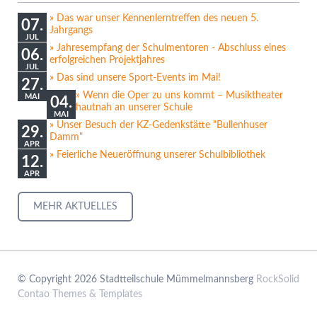
Das war unser Kennenlerntreffen des neuen 5.
07.
Jahrgangs
JUL
Jahresempfang der Schulmentoren - Abschluss eines
06.
erfolgreichen Projektjahres
JUL
Das sind unsere Sport-Events im Mai!
27.
Wenn die Oper zu uns kommt – Musiktheater
MAI
04.
hautnah an unserer Schule
MAI
Unser Besuch der KZ-Gedenkstätte "Bullenhuser
29.
Damm"
APR
Feierliche Neueröffnung unserer Schulbibliothek
12.
APR
MEHR AKTUELLES
© Copyright 2026 Stadtteilschule Mümmelmannsberg
RockSolid
Contao Themes & Templates