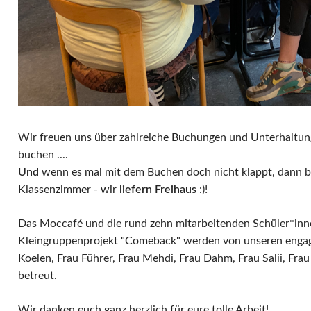
Wir freuen uns über zahlreiche Buchungen und Unterhaltung
buchen ....
Und
wenn es mal mit dem Buchen doch nicht klappt, dann be
Klassenzimmer - wir
liefern Freihaus
:)!
Das Moccafé und die rund zehn mitarbeitenden Schüler*inn
Kleingruppenprojekt "Comeback" werden von unseren engagi
Koelen, Frau Führer, Frau Mehdi, Frau Dahm, Frau Salii, Fr
betreut.
Wir danken euch ganz herzlich für eure tolle Arbeit!