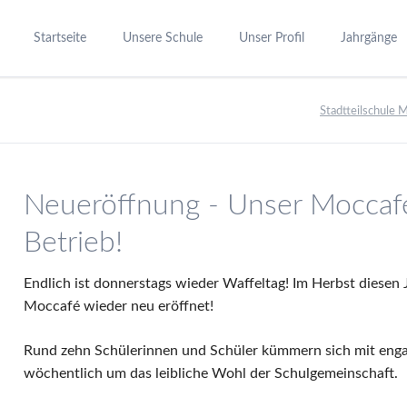
Startseite
Unsere Schule
Unser Profil
Jahrgänge
Schulstruktur
Unser Leitbild
Jahrgang 5-
Stadtteilschul
Schulleitung
Das Schulprogramm
Jahrgang 8-
Verwaltung, Schulbüro und Information
Stundentafel
Jahrgang 11
Beratungsdienst
Ziel- & Leistungsvereinbarung
Vorbereitung
Neueröffnung - Unser Moccafé 
Schülermitwirkung
23+ starke Schulen
Betrieb!
Elternmitwirkung
Schulmentoren
Schullandheim Estetal
Arbeiten und Leben im Ganzta
Endlich ist donnerstags wieder Waffeltag! Im Herbst diesen
Bildungszentrum Mümmelmannsberg
Curricula
Moccafé wieder neu eröffnet!
Inklusion
Rund zehn Schülerinnen und Schüler kümmern sich mit enga
Begabtenförderung
wöchentlich um das leibliche Wohl der Schulgemeinschaft.
Berufs- und Studienorientieru