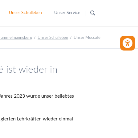
Navigation
überspringen
Unser Schulleben
Unser Service
7
Kultur- und Schulförderverein
Abmeldung Unterricht / Umgang mit Infekte
e Mümmelmannsberg
Unser Schulleben
Unser Moccafé
10
Vertretungsplan
BARRIE
-13
Der Schulzoo
Speiseplan
sklassen
Unsere Schulbibliothek
News
ist wieder in
Kanu und Kajak
Kontakt
Internationale Projekte
Suche
g
Theater
Sitemap
 Jahres 2023 wurde unser beliebtes
Barrierefreiheitserklärung
Impressum
gierten Lehrkräften wieder einmal
Datenschutz
ng