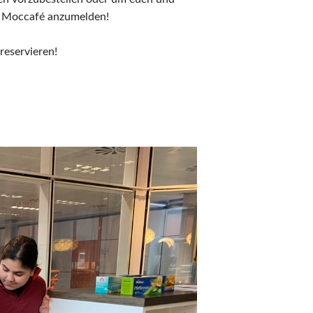
m Moccafé anzumelden!
reservieren!