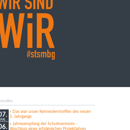
ktuelles
Das war unser Kennenlerntreffen des neuen
07.
5. Jahrgangs
JUL
Jahresempfang der Schulmentoren -
06.
Abschluss eines erfolgreichen Projektjahres