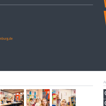
mburg.de
A