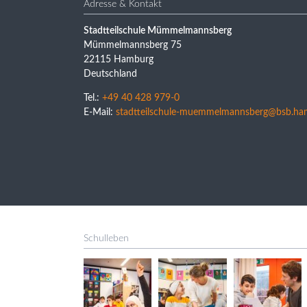
Adresse & Kontakt
Stadtteilschule Mümmelmannsberg
Mümmelmannsberg 75
22115 Hamburg
Deutschland
Tel.:
+49 40 428 979-0
E-Mail:
stadtteilschule-muemmelmannsberg@bsb.ha
Schulleben