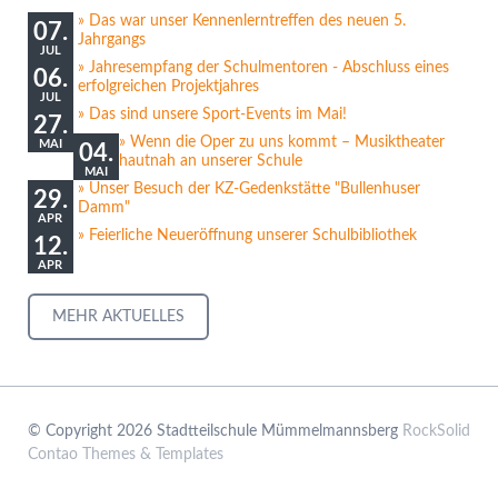
Das war unser Kennenlerntreffen des neuen 5.
07.
Jahrgangs
JUL
Jahresempfang der Schulmentoren - Abschluss eines
06.
erfolgreichen Projektjahres
JUL
Das sind unsere Sport-Events im Mai!
27.
Wenn die Oper zu uns kommt – Musiktheater
MAI
04.
hautnah an unserer Schule
MAI
Unser Besuch der KZ-Gedenkstätte "Bullenhuser
29.
Damm"
APR
Feierliche Neueröffnung unserer Schulbibliothek
12.
APR
MEHR AKTUELLES
© Copyright 2026 Stadtteilschule Mümmelmannsberg
RockSolid
Contao Themes & Templates