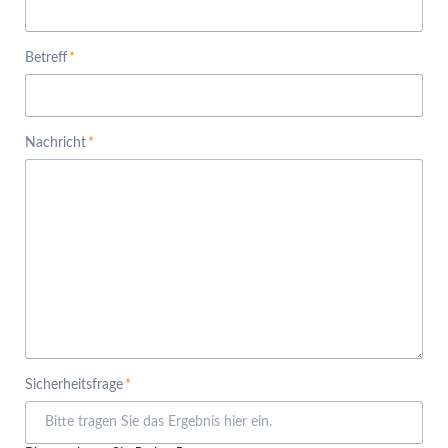
Pflichtfeld
Betreff
*
Pflichtfeld
Nachricht
*
Pflichtfeld
Sicherheitsfrage
*