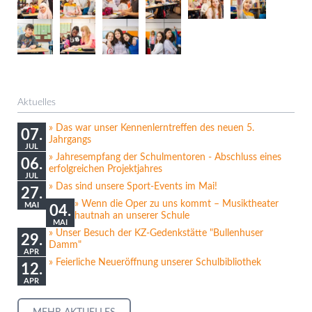
Aktuelles
Das war unser Kennenlerntreffen des neuen 5.
07.
Jahrgangs
JUL
Jahresempfang der Schulmentoren - Abschluss eines
06.
erfolgreichen Projektjahres
JUL
Das sind unsere Sport-Events im Mai!
27.
Wenn die Oper zu uns kommt – Musiktheater
MAI
04.
hautnah an unserer Schule
MAI
Unser Besuch der KZ-Gedenkstätte "Bullenhuser
29.
Damm"
APR
Feierliche Neueröffnung unserer Schulbibliothek
12.
APR