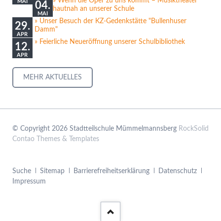
Wenn die Oper zu uns kommt – Musiktheater
MAI
04.
hautnah an unserer Schule
MAI
Unser Besuch der KZ-Gedenkstätte "Bullenhuser
29.
Damm"
APR
Feierliche Neueröffnung unserer Schulbibliothek
12.
APR
MEHR AKTUELLES
© Copyright 2026 Stadtteilschule Mümmelmannsberg
RockSolid
Contao Themes & Templates
Navigation
Suche
Sitemap
Barrierefreiheitserklärung
Datenschutz
überspringen
Impressum