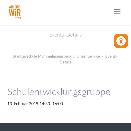
Events-Details
BARRIE
Stadtteilschule Mümmelmannsberg
Unser Service
Events-
Details
Schulentwicklungsgruppe
13. Februar 2019 14:30–16:00