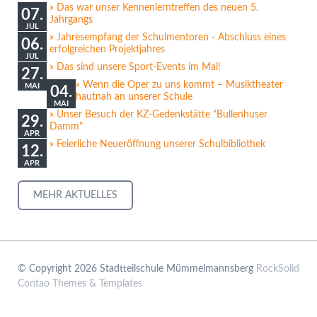
Das war unser Kennenlerntreffen des neuen 5.
07.
Jahrgangs
JUL
Jahresempfang der Schulmentoren - Abschluss eines
06.
erfolgreichen Projektjahres
JUL
Das sind unsere Sport-Events im Mai!
27.
Wenn die Oper zu uns kommt – Musiktheater
MAI
04.
hautnah an unserer Schule
MAI
Unser Besuch der KZ-Gedenkstätte "Bullenhuser
29.
Damm"
APR
Feierliche Neueröffnung unserer Schulbibliothek
12.
APR
MEHR AKTUELLES
© Copyright 2026 Stadtteilschule Mümmelmannsberg
RockSolid
Contao Themes & Templates