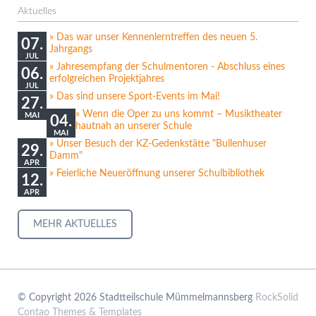
Aktuelles
Das war unser Kennenlerntreffen des neuen 5.
07.
Jahrgangs
JUL
Jahresempfang der Schulmentoren - Abschluss eines
06.
erfolgreichen Projektjahres
JUL
Das sind unsere Sport-Events im Mai!
27.
Wenn die Oper zu uns kommt – Musiktheater
MAI
04.
hautnah an unserer Schule
MAI
Unser Besuch der KZ-Gedenkstätte "Bullenhuser
29.
Damm"
APR
Feierliche Neueröffnung unserer Schulbibliothek
12.
APR
MEHR AKTUELLES
© Copyright 2026 Stadtteilschule Mümmelmannsberg
RockSolid
Contao Themes & Templates