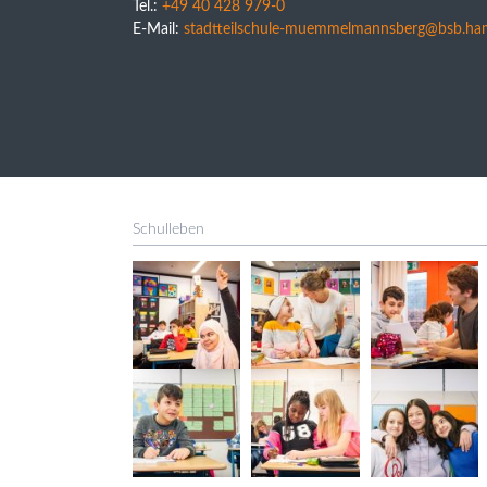
Tel.:
+49 40 428 979-0
E-Mail:
stadtteilschule-muemmelmannsberg@bsb.ha
Schulleben