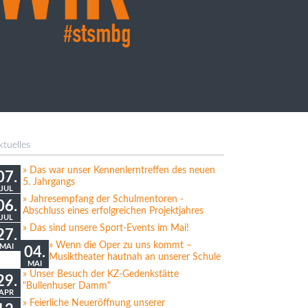
ktuelles
Das war unser Kennenlerntreffen des neuen
07.
5. Jahrgangs
JUL
Jahresempfang der Schulmentoren -
06.
Abschluss eines erfolgreichen Projektjahres
JUL
Das sind unsere Sport-Events im Mai!
27.
Wenn die Oper zu uns kommt –
MAI
04.
Musiktheater hautnah an unserer Schule
MAI
Unser Besuch der KZ-Gedenkstätte
29.
"Bullenhuser Damm"
APR
Feierliche Neueröffnung unserer