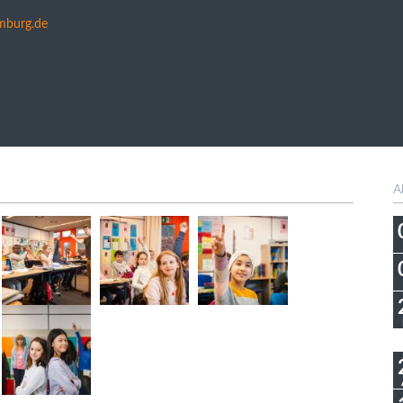
mburg.de
A