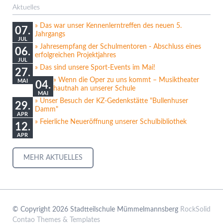
Aktuelles
Das war unser Kennenlerntreffen des neuen 5.
07.
Jahrgangs
JUL
Jahresempfang der Schulmentoren - Abschluss eines
06.
erfolgreichen Projektjahres
JUL
Das sind unsere Sport-Events im Mai!
27.
Wenn die Oper zu uns kommt – Musiktheater
MAI
04.
hautnah an unserer Schule
MAI
Unser Besuch der KZ-Gedenkstätte "Bullenhuser
29.
Damm"
APR
Feierliche Neueröffnung unserer Schulbibliothek
12.
APR
MEHR AKTUELLES
© Copyright 2026 Stadtteilschule Mümmelmannsberg
RockSolid
Contao Themes & Templates