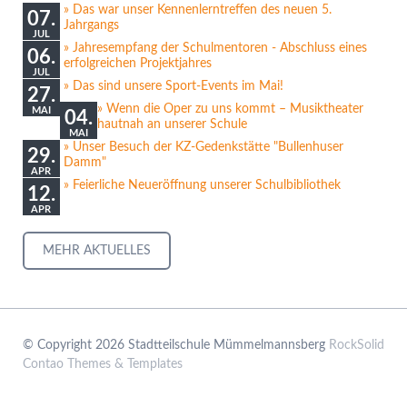
Das war unser Kennenlerntreffen des neuen 5.
07.
Jahrgangs
JUL
Jahresempfang der Schulmentoren - Abschluss eines
06.
erfolgreichen Projektjahres
JUL
Das sind unsere Sport-Events im Mai!
27.
Wenn die Oper zu uns kommt – Musiktheater
MAI
04.
hautnah an unserer Schule
MAI
Unser Besuch der KZ-Gedenkstätte "Bullenhuser
29.
Damm"
APR
Feierliche Neueröffnung unserer Schulbibliothek
12.
APR
MEHR AKTUELLES
© Copyright 2026 Stadtteilschule Mümmelmannsberg
RockSolid
Contao Themes & Templates