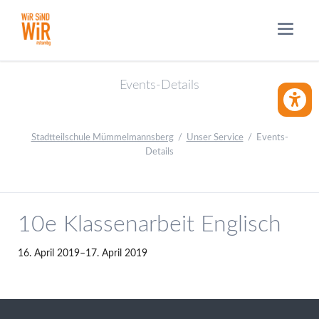
Events-Details
BARRIE
Stadtteilschule Mümmelmannsberg
Unser Service
Events-
Details
10e Klassenarbeit Englisch
16. April 2019–17. April 2019