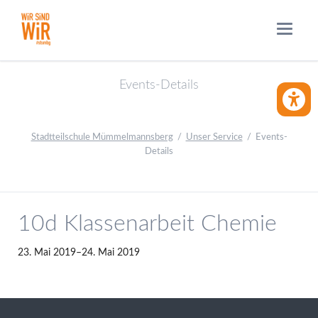
Events-Details
BARRIE
Stadtteilschule Mümmelmannsberg
Unser Service
Events-
Details
10d Klassenarbeit Chemie
23. Mai 2019–24. Mai 2019