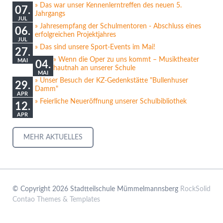
Das war unser Kennenlerntreffen des neuen 5.
07.
Jahrgangs
JUL
Jahresempfang der Schulmentoren - Abschluss eines
06.
erfolgreichen Projektjahres
JUL
Das sind unsere Sport-Events im Mai!
27.
Wenn die Oper zu uns kommt – Musiktheater
MAI
04.
hautnah an unserer Schule
MAI
Unser Besuch der KZ-Gedenkstätte "Bullenhuser
29.
Damm"
APR
Feierliche Neueröffnung unserer Schulbibliothek
12.
APR
MEHR AKTUELLES
© Copyright 2026 Stadtteilschule Mümmelmannsberg
RockSolid
Contao Themes & Templates