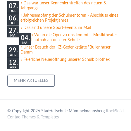
Das war unser Kennenlerntreffen des neuen 5.
07.
Jahrgangs
JUL
Jahresempfang der Schulmentoren - Abschluss eines
06.
erfolgreichen Projektjahres
JUL
Das sind unsere Sport-Events im Mai!
27.
Wenn die Oper zu uns kommt – Musiktheater
MAI
04.
hautnah an unserer Schule
MAI
Unser Besuch der KZ-Gedenkstätte "Bullenhuser
29.
Damm"
APR
Feierliche Neueröffnung unserer Schulbibliothek
12.
APR
MEHR AKTUELLES
© Copyright 2026 Stadtteilschule Mümmelmannsberg
RockSolid
Contao Themes & Templates