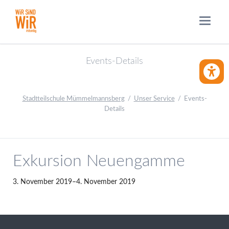
Events-Details
BARRIE
Stadtteilschule Mümmelmannsberg
Unser Service
Events-
Details
Exkursion Neuengamme
3. November 2019–4. November 2019