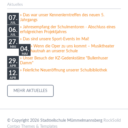
Aktuelles
Das war unser Kennenlerntreffen des neuen 5.
07.
Jahrgangs
JUL
Jahresempfang der Schulmentoren - Abschluss eines
06.
erfolgreichen Projektjahres
JUL
Das sind unsere Sport-Events im Mai!
27.
Wenn die Oper zu uns kommt – Musiktheater
MAI
04.
hautnah an unserer Schule
MAI
Unser Besuch der KZ-Gedenkstätte "Bullenhuser
29.
Damm"
APR
Feierliche Neueröffnung unserer Schulbibliothek
12.
APR
MEHR AKTUELLES
© Copyright 2026 Stadtteilschule Mümmelmannsberg
RockSolid
Contao Themes & Templates