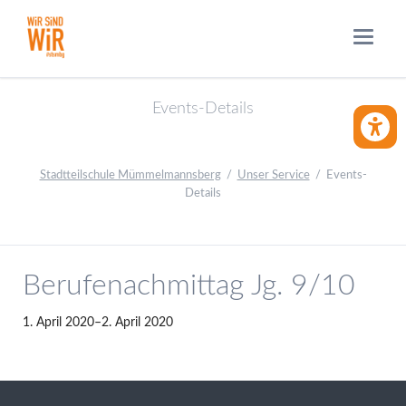
Events-Details
BARRIE
Stadtteilschule Mümmelmannsberg
Unser Service
Events-
Details
Berufenachmittag Jg. 9/10
1. April 2020–2. April 2020