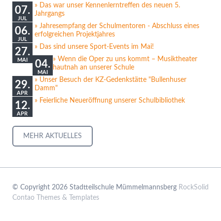
Das war unser Kennenlerntreffen des neuen 5.
07.
Jahrgangs
JUL
Jahresempfang der Schulmentoren - Abschluss eines
06.
erfolgreichen Projektjahres
JUL
Das sind unsere Sport-Events im Mai!
27.
Wenn die Oper zu uns kommt – Musiktheater
MAI
04.
hautnah an unserer Schule
MAI
Unser Besuch der KZ-Gedenkstätte "Bullenhuser
29.
Damm"
APR
Feierliche Neueröffnung unserer Schulbibliothek
12.
APR
MEHR AKTUELLES
© Copyright 2026 Stadtteilschule Mümmelmannsberg
RockSolid
Contao Themes & Templates